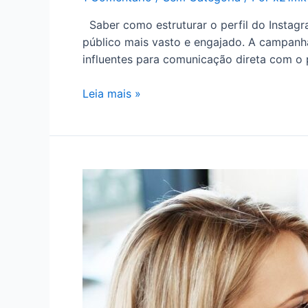
Saber como estruturar o perfil do Instagr
público mais vasto e engajado. A campanha
influentes para comunicação direta com o 
Leia mais »
4
Ferramentas
que
o
Infoprodutor
Precisa