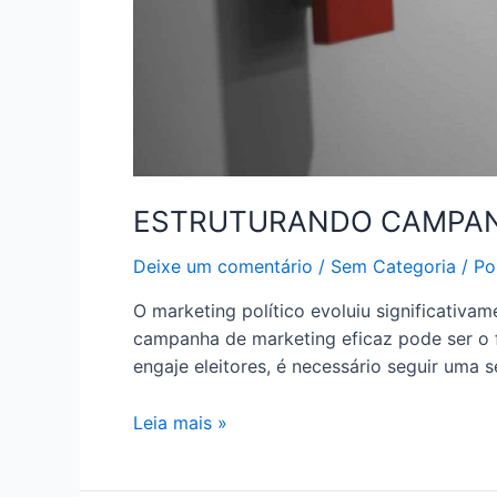
ESTRUTURANDO CAMPANH
Deixe um comentário
/
Sem Categoria
/ P
O marketing político evoluiu significativa
campanha de marketing eficaz pode ser o f
engaje eleitores, é necessário seguir uma s
Leia mais »