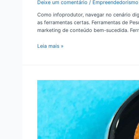
Deixe um comentário
/
Empreendedorismo
Como infoprodutor, navegar no cenário dig
as ferramentas certas. Ferramentas de Pes
marketing de conteúdo bem-sucedida. Fe
Leia mais »
Como
Baixar
Vídeo
do
Tiktok
Sem
Marca
D’água